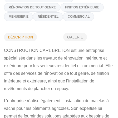
(418) 390-2190
Sur Demande
constructioncarlbreton@gmail.com
Spécialités
DÉSCRIPTION
GALERIE
REVÊTEMENT DE PLANCHER D'ÉPOXY
CONSTRUCTION CARL BRETON est une entreprise
spécialisée dans les travaux de rénovation intérieure et
RÉNOVATION DE TOUT GENRE
FINITION EXTÉRIEURE
extérieure pour les secteurs résidentiel et commercial. Elle
MENUISERIE
RÉSIDENTIEL
COMMERCIAL
offre des services de rénovation de tout genre, de finition
intérieure et extérieure, ainsi que l’installation de
revêtements de plancher en époxy.
L’entreprise réalise également l’installation de matelas à
vache pour les bâtiments agricoles. Son expertise lui
permet de fournir des solutions adaptées aux besoins de