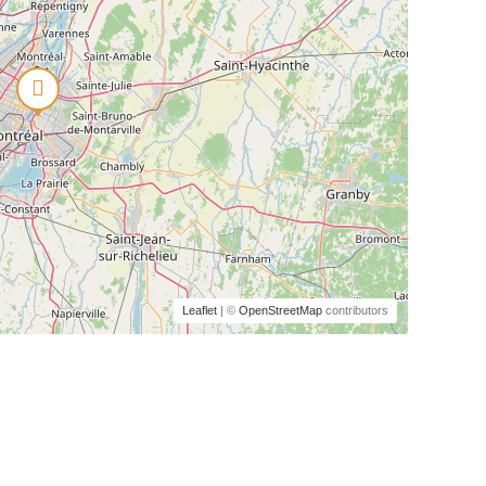
Leaflet
| ©
OpenStreetMap
contributors