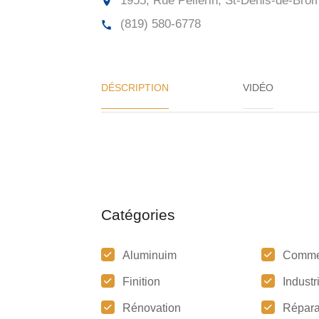
1955, Rue Pellerin, St-Denis-de-Bro
(819) 580-6778
DÉSCRIPTION
VIDÉO
Catégories
Aluminuim
Comme
Finition
Industr
Rénovation
Répara