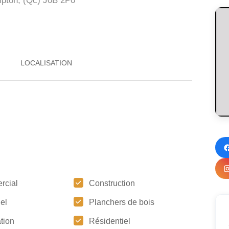
mpton, (Qc)
J0B 2P0
rcial
Construction
iel
Planchers de bois
tion
Résidentiel