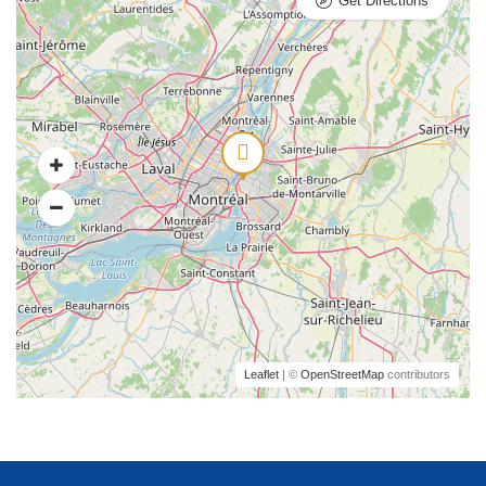
Get Directions
Leaflet
| ©
OpenStreetMap
contributors