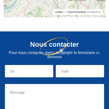
Leaflet
| ©
OpenStreetMap
contributors
Nous contacter
Pour nous contacter, merci de remplir le formulaire ci-
dessous