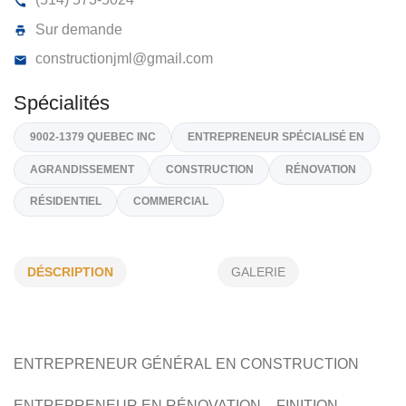
CONSTRUCTION GENERALE JML INC
201, Terasse Ouellette, LaSalle,
H8R 2V5
(514) 573-5024
Sur demande
constructionjml@gmail.com
Spécialités
DÉSCRIPTION
GALERIE
9002-1379 QUEBEC INC
ENTREPRENEUR SPÉCIALISÉ EN
AGRANDISSEMENT
CONSTRUCTION
RÉNOVATION
RÉSIDENTIEL
COMMERCIAL
ENTREPRENEUR GÉNÉRAL EN CONSTRUCTION
ENTREPRENEUR EN RÉNOVATION – FINITION