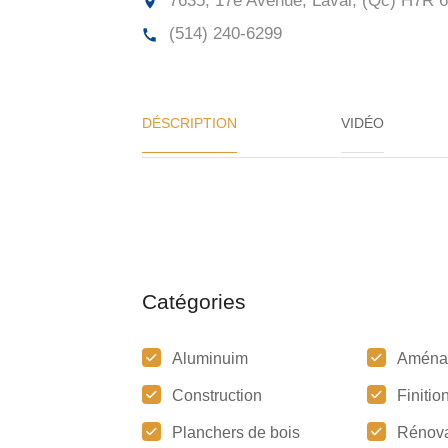
7635, 17e Avenue, Laval, (Qc)
H7R 
(514) 240-6299
DÉSCRIPTION
VIDÉO
Catégories
Aluminuim
Aména
Construction
Finitio
Planchers de bois
Rénova