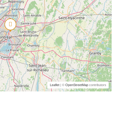
Leaflet
| ©
OpenStreetMap
contributors