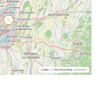
Leaflet
| ©
OpenStreetMap
contributors