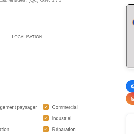
Laurentides, (Qc)
G9R 1M1
gement paysager
Commercial
n
Industriel
tion
Réparation