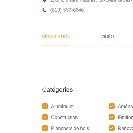
110, Ch. des Plaines, St-Gérard-des-
(819) 539-6846
DÉSCRIPTION
VIDÉO
Catégories
Aluminuim
Aména
Construction
Finitio
Planchers de bois
Rénova