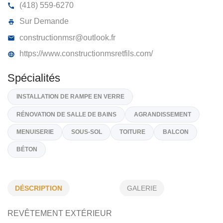
CONSTRUCTION MSR ET FILS INC
9545, Yvon-Paiement, Mirabel,
J7N 0M3
(418) 559-6270
Sur Demande
constructionmsr@outlook.fr
https://www.constructionmsretfils.com/
Spécialités
INSTALLATION DE RAMPE EN VERRE
DÉSCRIPTION
GALERIE
RÉNOVATION DE SALLE DE BAINS
AGRANDISSEMENT
REVÊTEMENT EXTÉRIEUR
MENUISERIE
SOUS-SOL
TOITURE
BALCON