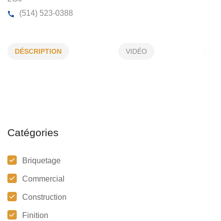
CONSTRUCTION RHÉAUME
DÉSCRIPTION
VIDÉO
39, Cr. Desautels, St-Charles-sur-Richelieu, (Qc)
J0
2G0
(514) 523-0388
Catégories
Briquetage
Commercial
Construction
Finition