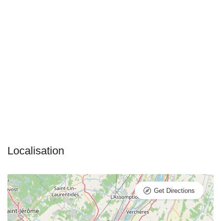
Get Directions