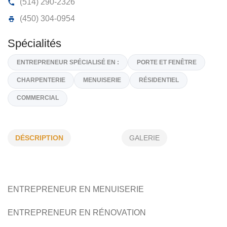
CONSTRUCTION SOLIMAX INC
88, De la Dauphine, St-Colomban,
J5K 0A2
(514) 290-2326
(450) 304-0954
Spécialités
DÉSCRIPTION
GALERIE
ENTREPRENEUR SPÉCIALISÉ EN :
PORTE ET FENÊTRE
CHARPENTERIE
MENUISERIE
RÉSIDENTIEL
COMMERCIAL
ENTREPRENEUR EN MENUISERIE
ENTREPRENEUR EN
RÉNOVATION