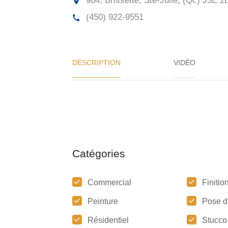
904, Brissette, Ste-Julie, (Qc) J3E 2
(450) 922-9551
DÉSCRIPTION
VIDÉO
Catégories
Commercial
Finitio
Peinture
Pose d
Résidentiel
Stucco