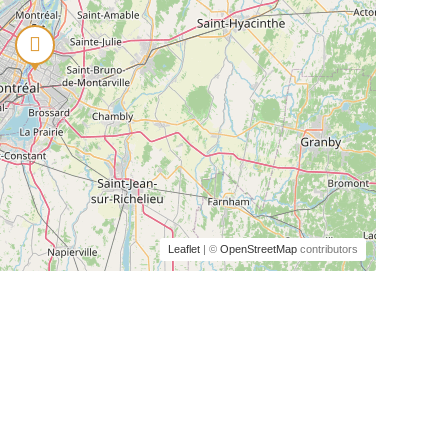
Leaflet
| ©
OpenStreetMap
contributors