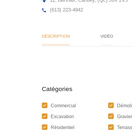
12, Berthier, Cantley, (Qc)
J8V 2V5
(613) 223-4942
DÉSCRIPTION
VIDÉO
Catégories
Commercial
Démoli
Excavation
Gravie
Résidentiel
Terras