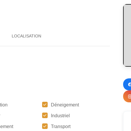
tion
Déneigement
r
Industriel
sement
Transport