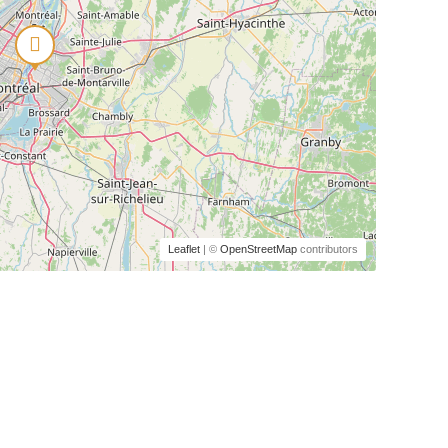
Leaflet
| ©
OpenStreetMap
contributors