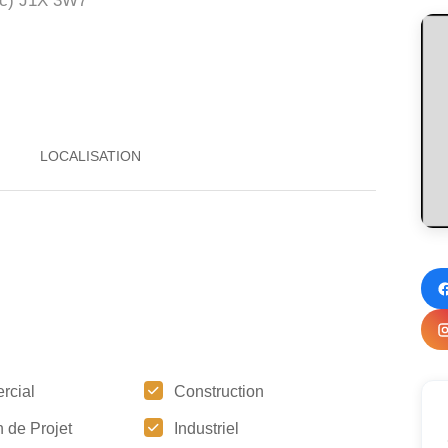
(Qc) J1X 3W7
rcial
Construction
 de Projet
Industriel