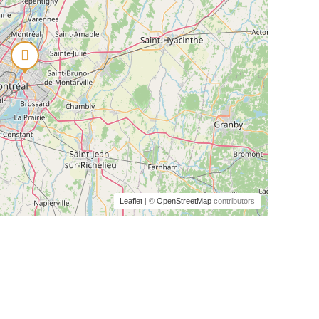
Leaflet
| ©
OpenStreetMap
contributors