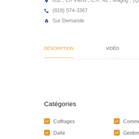
832 , Ch Viens , C.P. 42 , Magog , 
(819) 574-3367
Sur Demande
DÉSCRIPTION
VIDÉO
Catégories
Coffrages
Comme
Dalle
Gestion