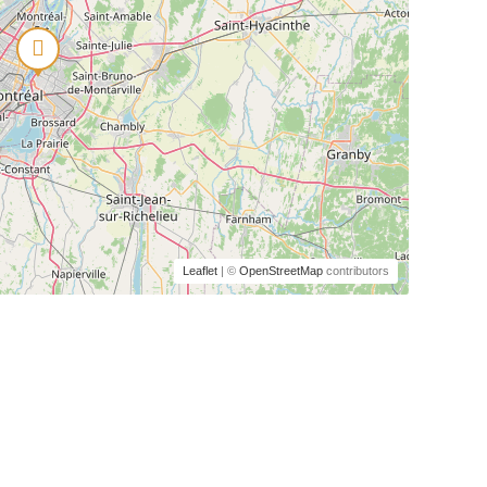
Leaflet
| ©
OpenStreetMap
contributors