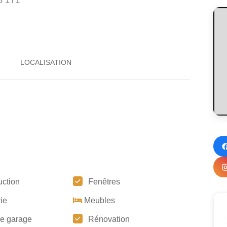
B 1Y1
uction
Fenêtres
ie
Meubles
de garage
Rénovation