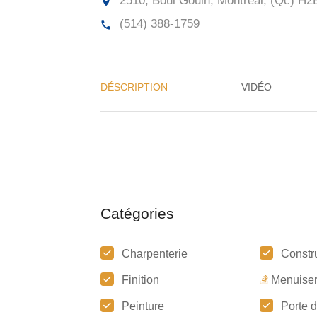
2510, Boul Gouin, Montréal, (Qc) H2
(514) 388-1759
DÉSCRIPTION
VIDÉO
Catégories
Charpenterie
Constr
Finition
Menuiser
Peinture
Porte 