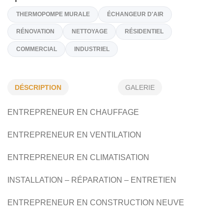
(450) 421-4803
Sur Demande
coteventilation@gmail.com
https://www.coteventilation.com
DÉSCRIPTION
GALERIE
Spécialités
THERMOPOMPE MURALE
ÉCHANGEUR D'AIR
ENTREPRENEUR EN CHAUFFAGE
RÉNOVATION
NETTOYAGE
RÉSIDENTIEL
ENTREPRENEUR EN VENTILATION
COMMERCIAL
INDUSTRIEL
ENTREPRENEUR EN CLIMATISATION
INSTALLATION – RÉPARATION – ENTRETIEN
ENTREPRENEUR EN CONSTRUCTION NEUVE