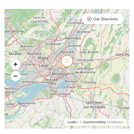
Get Directions
Leaflet
| ©
OpenStreetMap
contributors