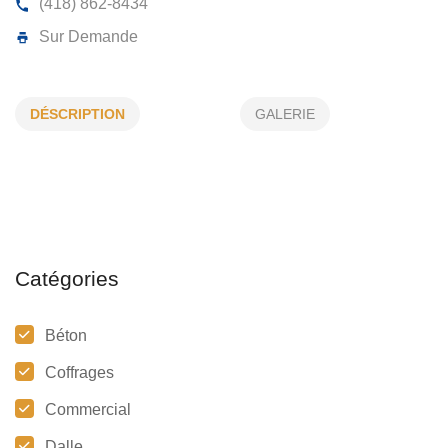
DANDALE INC
DÉSCRIPTION
GALERIE
160, Témiscouata, Rivière-du-Loup, (Qc) G5R 2Y3
(418) 862-8434
Sur Demande
Catégories
Béton
Coffrages
Commercial
Dalle