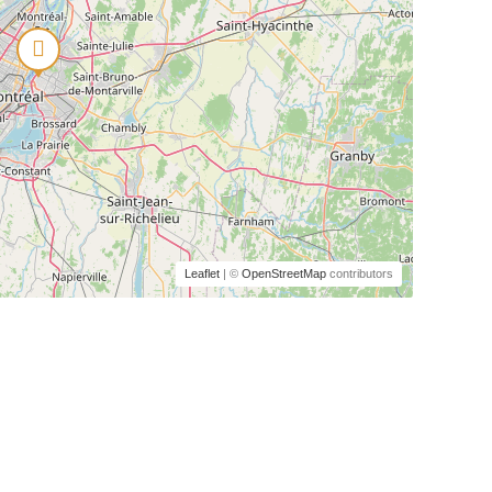
Leaflet
| ©
OpenStreetMap
contributors