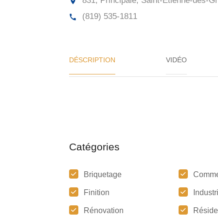
831, Principale, Saint-Étienne-des-G
(819) 535-1811
DÉSCRIPTION
VIDÉO
Catégories
Briquetage
Comme
Finition
Industr
Rénovation
Réside