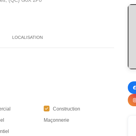
rès, (QC)
G0X 2P0
rcial
Construction
iel
Maçonnerie
ntiel