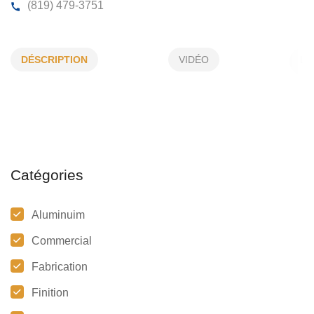
DANO CONSTRUCTION ENR
DÉSCRIPTION
VIDÉO
260, Des Faisans, Drummondville, (QC)
J2A 2A6
(819) 479-3751
Catégories
Aluminuim
Commercial
Fabrication
Finition