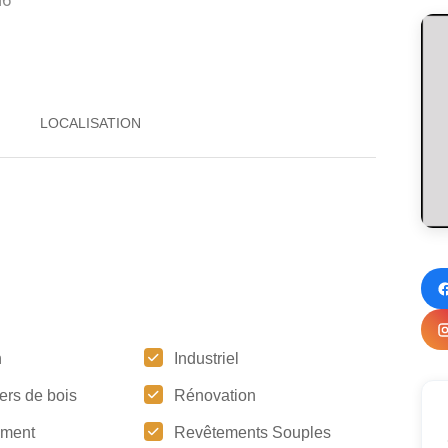
H6
n
Industriel
ers de bois
Rénovation
ement
Revêtements Souples