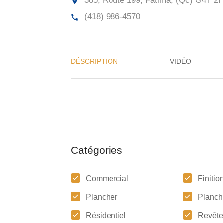
385, Route 199, Fatima, (Qc)
G4T 2
(418) 986-4570
DÉSCRIPTION
VIDÉO
Catégories
Commercial
Finitio
Plancher
Planch
Résidentiel
Revêt