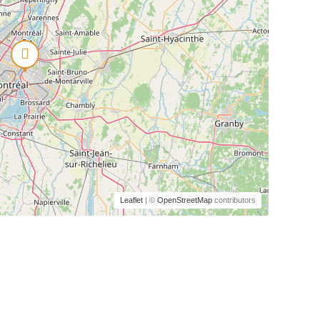
Leaflet
| ©
OpenStreetMap
contributors