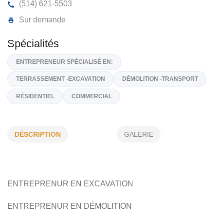
DÉMOLCO CONSTRUCTION
4, 37e Avenue, Bois-des-Filion,
J6Z 2H4
(514) 621-5503
Sur demande
Spécialités
DÉSCRIPTION
GALERIE
ENTREPRENEUR SPÉCIALISÉ EN:
TERRASSEMENT -EXCAVATION
DÉMOLITION -TRANSPORT
RÉSIDENTIEL
COMMERCIAL
ENTREPRENUR EN EXCAVATION
ENTREPRENUR EN DÉMOLITION