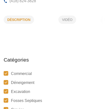
DÉNEIGEMENT JDM INC
DÉSCRIPTION
VIDÉO
7002, Ste-Anne, Château-Richer, (Qc)
G0A 1N0
(418) 824-3828
Catégories
Commercial
Déneigement
Excavation
Fosses Septiques