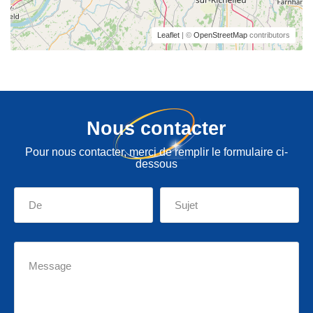
Leaflet
| ©
OpenStreetMap
contributors
Nous contacter
Pour nous contacter, merci de remplir le formulaire ci-
dessous