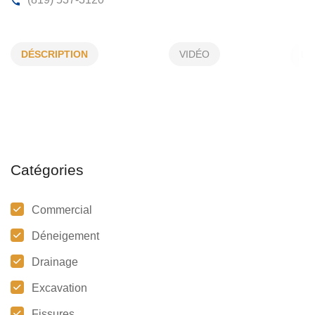
DRAINAGE BELLE-TERRE
DÉSCRIPTION
VIDÉO
3755, 6e Av, Shawinigan-Sud, (QC)
G9P 4K3
(819) 537-3120
Catégories
Commercial
Déneigement
Drainage
Excavation
Fissures