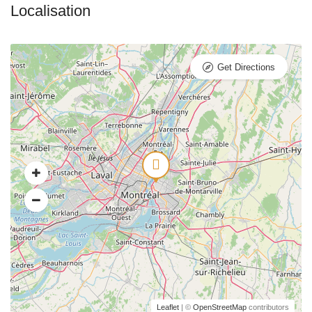
Get Directions
Leaflet
| ©
OpenStreetMap
contributors