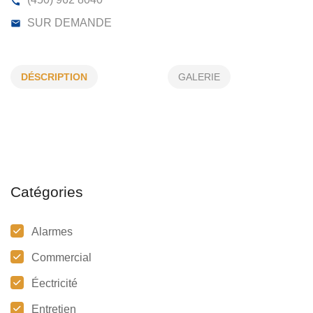
ELECTRICITÉ 440 INC
DÉSCRIPTION
GALERIE
7050, RUE MONNIER, LAVAL, (QC)
H7R 5K6
(450) 962 8040
SUR DEMANDE
Catégories
Alarmes
Commercial
Éectricité
Entretien