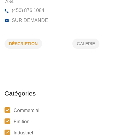
ELECTRO PEINTURE DU QUÉBEC IN
51220, GAY-LUSSAC, BOUCHERVILLE, (QC)
J4B
DÉSCRIPTION
GALERIE
7G4
(450) 876 1084
SUR DEMANDE
Catégories
Commercial
Finition
Industriel