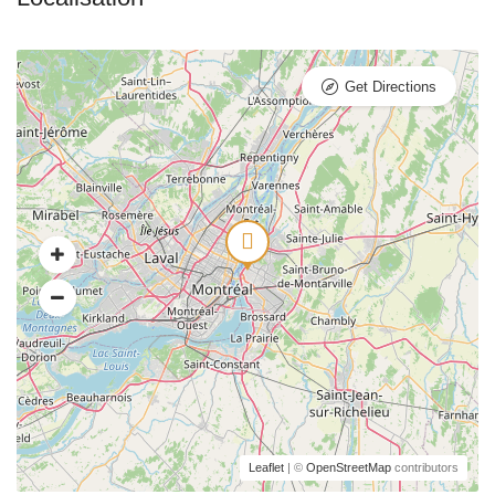
Get Directions
Leaflet
| ©
OpenStreetMap
contributors