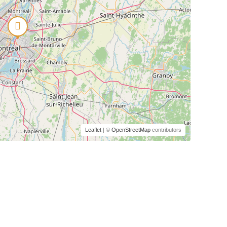
Leaflet
| ©
OpenStreetMap
contributors