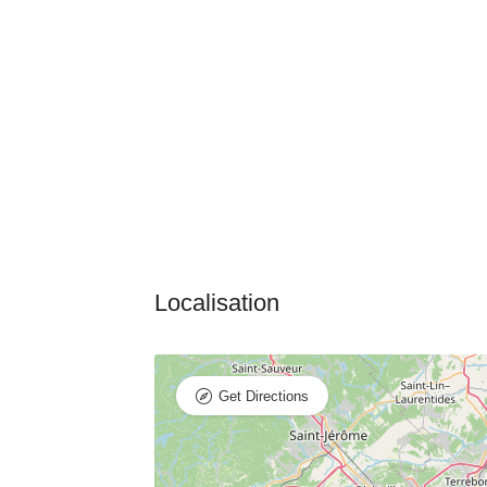
Get Directions