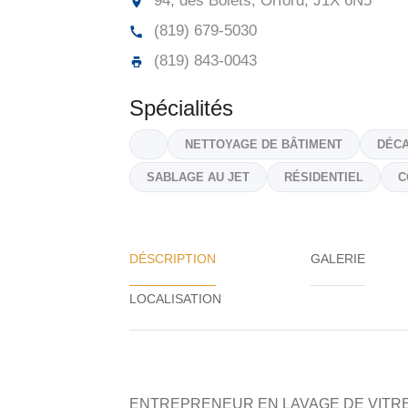
94, des Bolets, Orford,
J1X 6N5
(819) 679-5030
(819) 843-0043
Spécialités
NETTOYAGE DE BÂTIMENT
DÉCA
SABLAGE AU JET
RÉSIDENTIEL
C
DÉSCRIPTION
GALERIE
ENTREPRENEUR EN LAVAGE DE VITR