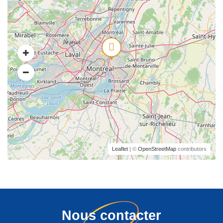
Leaflet
| ©
OpenStreetMap
contributors
Nous contacter