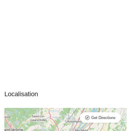
Get Directions