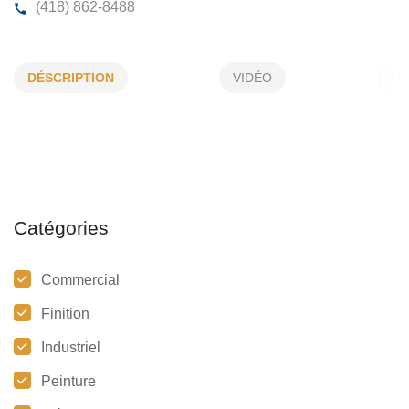
ENTREPRISES ANDRÉ VIEL INC
DÉSCRIPTION
VIDÉO
784 C, du Patrimoine, Cacouna, (QC)
G0L 1G0
(418) 862-8488
Catégories
Commercial
Finition
Industriel
Peinture