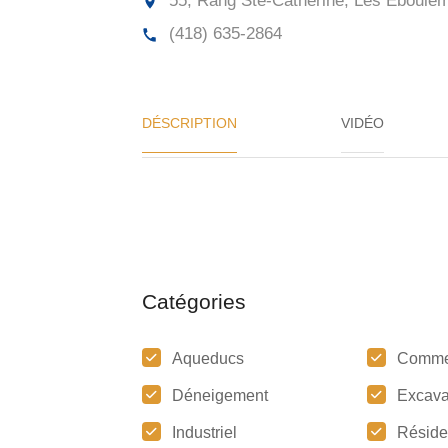
55, Rang Ste-Catherine, Les Éboulem
(418) 635-2864
DÉSCRIPTION
VIDÉO
Catégories
Aqueducs
Comme
Déneigement
Excava
Industriel
Réside