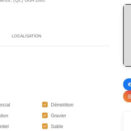
ents, (Qc)
G0A 2M0
rcial
Démolition
tion
Gravier
ntiel
Sable