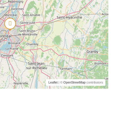
Leaflet
| ©
OpenStreetMap
contributors