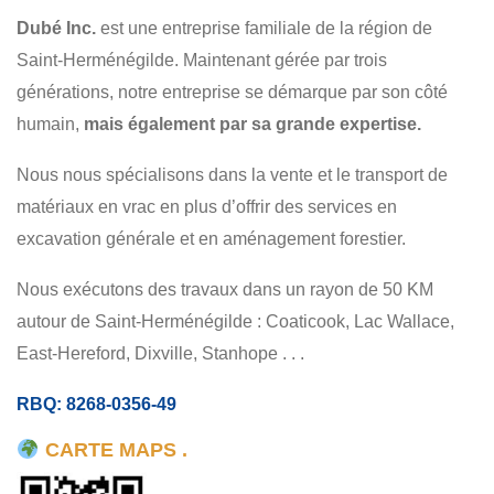
AMÉNAGEMENT FORESTIER
VENTE DE TERRE
Dubé Inc.
est une entreprise familiale de la région de
TERRASSEMENT
EXCAVATION
RÉSIDENTIEL
Saint-Herménégilde. Maintenant gérée par trois
COMMERCIAL
générations, notre entreprise se démarque par son côté
humain,
mais également par sa grande expertise.
Nous nous spécialisons dans la vente et le transport de
matériaux en vrac en plus d’offrir des services en
excavation générale et en aménagement forestier.
Nous exécutons des travaux dans un rayon de 50 KM
autour de Saint-Herménégilde : Coaticook, Lac Wallace,
East-Hereford, Dixville, Stanhope . . .
RBQ: 8268-0356-49
CARTE MAPS .