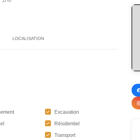
 1H0
gement
Excavation
iel
Résidentiel
Transport