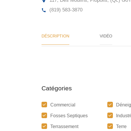
117, Des Moulins, Piopolis, (Qc)
G0Y
(819) 583-3870
DÉSCRIPTION
VIDÉO
Catégories
Commercial
Dénei
Fosses Septiques
Industr
Terrassement
Terre