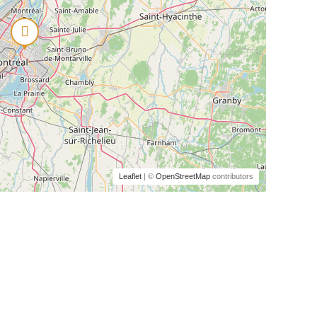
Leaflet
| ©
OpenStreetMap
contributors