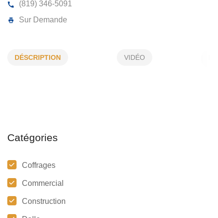
ENTREPRISES JEAN BAILLARGEON
DÉSCRIPTION
VIDÉO
845 , Longpré , Sherbrooke , (Qc) J1G 5B8
(819) 346-5091
Sur Demande
Catégories
Coffrages
Commercial
Construction