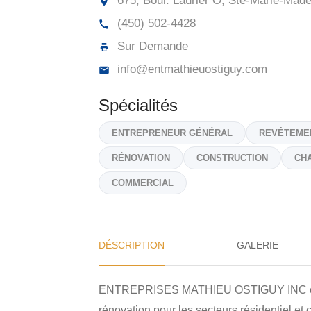
675, Boul. Laurier O, Ste-Marie-Made
(450) 502-4428
Sur Demande
info@entmathieuostiguy.com
Spécialités
ENTREPRENEUR GÉNÉRAL
REVÊTEME
RÉNOVATION
CONSTRUCTION
CH
COMMERCIAL
DÉSCRIPTION
GALERIE
ENTREPRISES MATHIEU OSTIGUY INC est un
rénovation pour les secteurs résidentiel et 