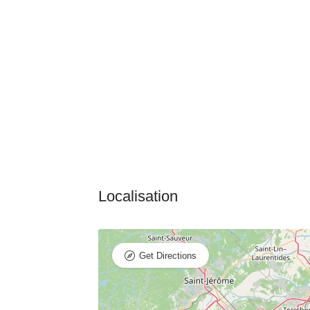
Get Directions