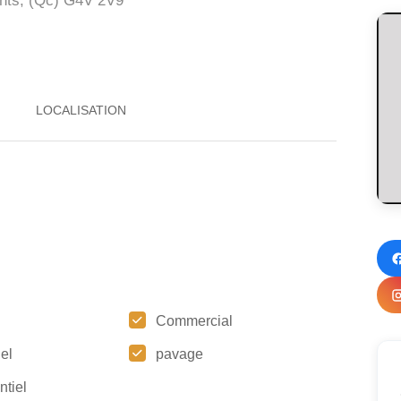
nts, (Qc)
G4V 2V9
Commercial
iel
pavage
ntiel