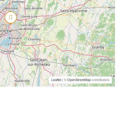
Leaflet
| ©
OpenStreetMap
contributors