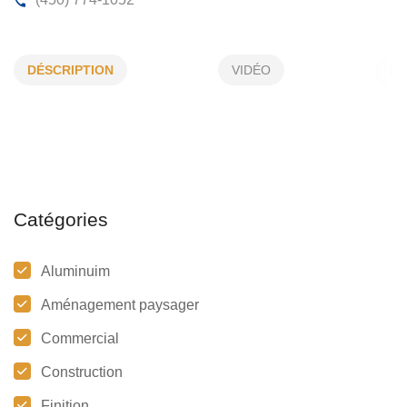
ENTREPRISES R TRINQUE INC
DÉSCRIPTION
VIDÉO
1551, Principale, St-Dominique, (Qc)
J0H 1L0
(450) 774-1052
Catégories
Aluminuim
Aménagement paysager
Commercial
Construction
Finition