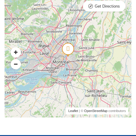
Get Directions
Leaflet
| ©
OpenStreetMap
contributors