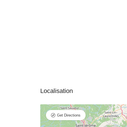
Get Directions