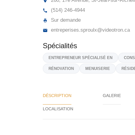
260, 17e Avenue, St-Jean-sur-Richeli
(514) 246-4944
Sur demande
entreperises.sproulx@videotron.ca
Spécialités
ENTREPRENEUR SPÉCIALISÉ EN
CONS
RÉNOVATION
MENUISERIE
RÉSID
DÉSCRIPTION
GALERIE