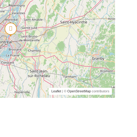
Leaflet
| ©
OpenStreetMap
contributors