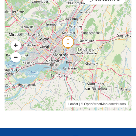
Leaflet
| ©
OpenStreetMap
contributors