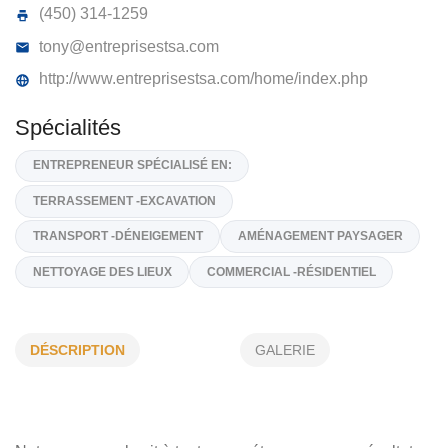
ENTREPRISES TSA
677, Rue basinet, Basinet Laval,
H7X 4C6
(514) 912-8988 / (514) 917-6716
(450) 314-1259
tony@entreprisestsa.com
http://www.entreprisestsa.com/home/index.php
Spécialités
ENTREPRENEUR SPÉCIALISÉ EN:
DÉSCRIPTION
GALERIE
TERRASSEMENT -EXCAVATION
TRANSPORT -DÉNEIGEMENT
AMÉNAGEMENT PAYSAGER