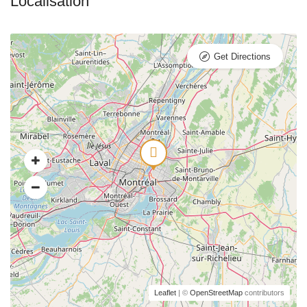
Get Directions
Leaflet
| ©
OpenStreetMap
contributors