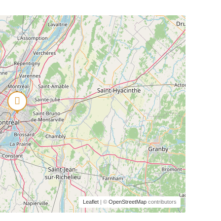
Leaflet
| ©
OpenStreetMap
contributors