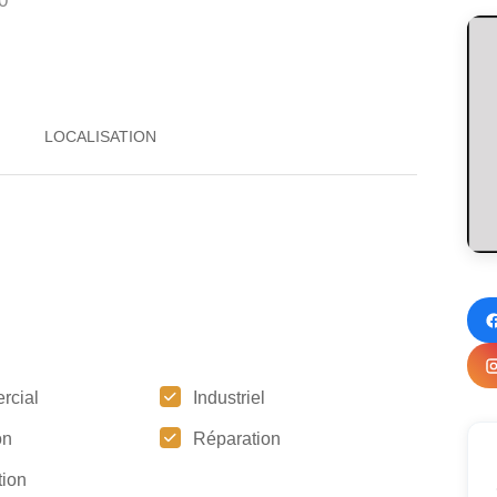
0
rcial
Industriel
on
Réparation
tion