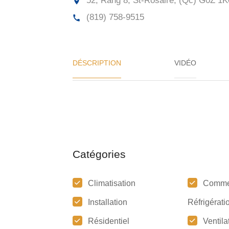
52, Rang 8, St-Rosaire, (Qc)
G0Z 1K
(819) 758-9515
DÉSCRIPTION
VIDÉO
Catégories
Climatisation
Comme
Installation
Réfrigérati
Résidentiel
Ventila