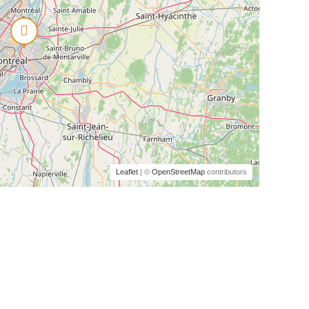
Leaflet
| ©
OpenStreetMap
contributors