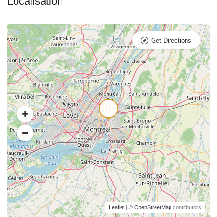
Get Directions
Leaflet
| ©
OpenStreetMap
contributors