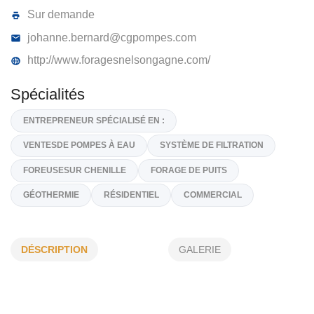
FORAGES NELSON GAGNÉ
4482, Rte 112, East Broughton,
G0N 1G0
(418) 427-2296
Sur demande
johanne.bernard@cgpompes.com
http://www.foragesnelsongagne.com/
Spécialités
ENTREPRENEUR SPÉCIALISÉ EN :
DÉSCRIPTION
GALERIE
VENTESDE POMPES À EAU
SYSTÈME DE FILTRATION
FOREUSESUR CHENILLE
FORAGE DE PUITS