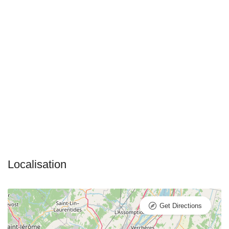
Get Directions