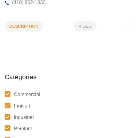
FRANCIS APRIL ENR
DÉSCRIPTION
VIDÉO
31, des Tilleuls, Rivière-du-Loup, (QC)
G5R 6E9
(418) 862-1830
Catégories
Commercial
Finition
Industriel
Peinture