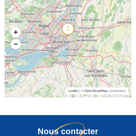
Leaflet
| ©
OpenStreetMap
contributors
Nous contacter