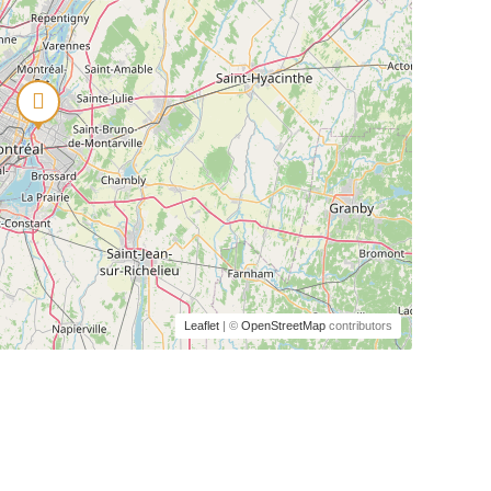
Leaflet
| ©
OpenStreetMap
contributors