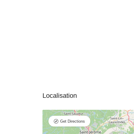
Get Directions