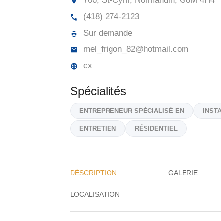
706, St-Cyril, Normandin,
G8M 4H4
(418) 274-2123
Sur demande
mel_frigon_82@hotmail.com
cx
Spécialités
ENTREPRENEUR SPÉCIALISÉ EN
INST
ENTRETIEN
RÉSIDENTIEL
DÉSCRIPTION
GALERIE