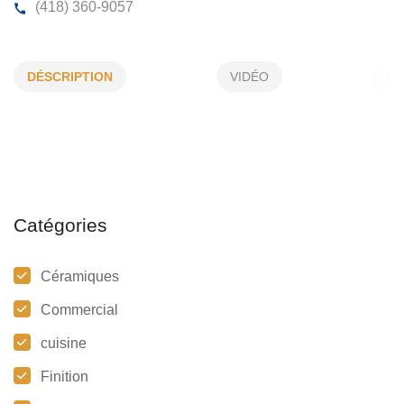
GASPÉ DÉCOR INC
DÉSCRIPTION
VIDÉO
2, de L'Hôtel-De-Ville, Gaspé, (Qc)
G4X 2A4
(418) 360-9057
Catégories
Céramiques
Commercial
cuisine
Finition