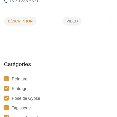
GESTION PMS INC
DÉSCRIPTION
VIDÉO
235, Tessier, Sainte-Sophie-de-Lévrard, (QC)
G0X 3
(819) 288-5371
Catégories
Peinture
Plâtrage
Pose de Gypse
Tapisserie