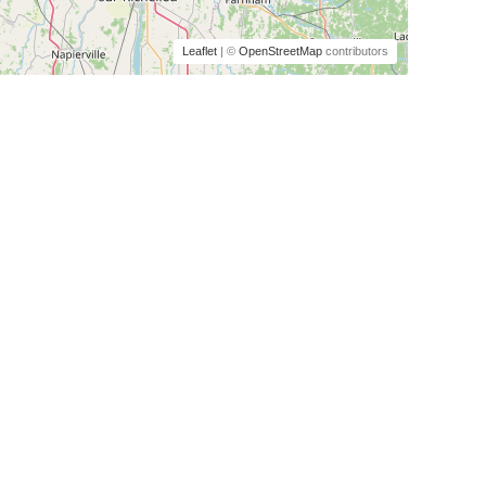
Leaflet
| ©
OpenStreetMap
contributors