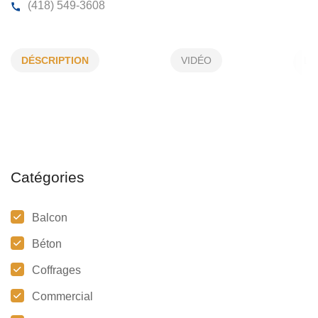
GROUPE ERS CONSTRUCTION INC
DÉSCRIPTION
VIDÉO
1467, Ste-Geneviève, Chicoutimi, (Qc)
G7G 2H2
(418) 549-3608
Catégories
Balcon
Béton
Coffrages
Commercial