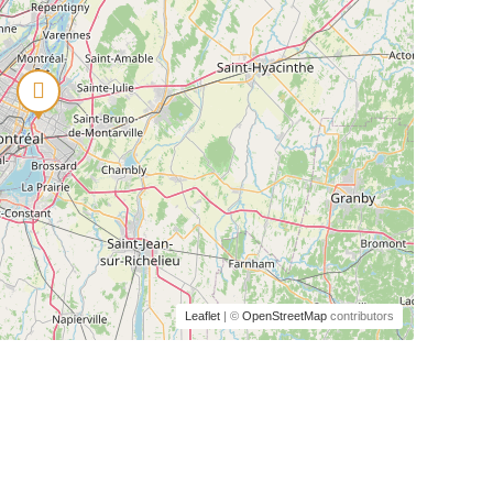
Leaflet
| ©
OpenStreetMap
contributors