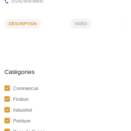
GROUPE PGM INC
DÉSCRIPTION
VIDÉO
1627, Bouvier, Terrebonne, (Qc)
J6X 1Z9
(514) 809-8800
Catégories
Commercial
Finition
Industriel
Peinture