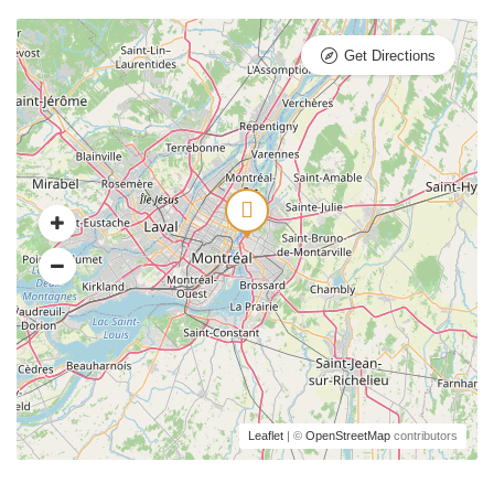
Get Directions
Leaflet
| ©
OpenStreetMap
contributors