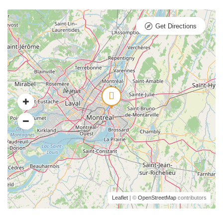
Get Directions
Leaflet
| ©
OpenStreetMap
contributors